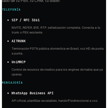
lado de tu PBX, tu CRM, tu dialer.
TELEFONÍA
SIP / RFC 3261
INVITE, REFER, BYE, RTP, señalización completa. Conecta a tu
trunk o PBX existente.
AITRUNK
Terminación PSTN pública doméstica en Brasil, voz HD de punta
a punta.
UniMRCP
Control de recursos de medios para los engines de habla que ya
operas.
MENSAJERÍA
WhatsApp Business API
API oficial, plantillas escalables, handoff bidireccional a voz.