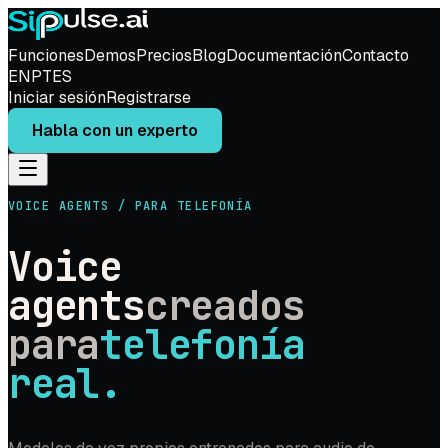
Funciones
Demos
Precios
Blog
Documentación
Contacto
EN
PT
ES
Iniciar sesión
Registrarse
Habla con un experto
VOICE AGENTS / PARA TELEFONÍA
Voice
agents
creados
para
telefonía
real.