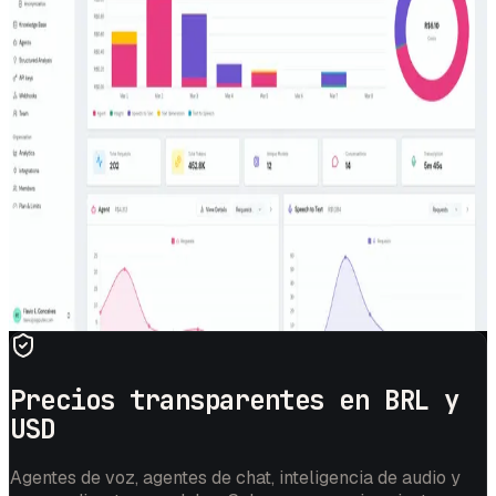
Cada voice agent corriendo en SipPulse AI pasó primero
por aquí: STT, TTS, LLM, anonimización de PII, todo en una
consola. Las mismas pantallas en las que vivirá tu equipo
cuando entres en producción.
DASHBOARD
VOZ A TEXTO
TEXTO A VOZ
GENERACIÓN DE TEXTO
ANONIMIZACIÓN
Uso, costo y rendimiento en tiempo real de todos los servicios
de IA en un workspace.
CONSOLE · LIVE
STUDIO ▸
DASHBOARD
● LIVE
Precios transparentes en BRL y
USD
Agentes de voz, agentes de chat, inteligencia de audio y