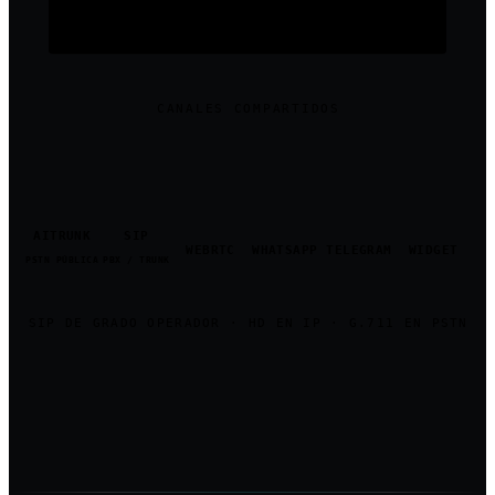
pulse-telephony
pulse-tts-agent · pulse-tts-narration
CANALES COMPARTIDOS
AITRUNK
SIP
WEBRTC
WHATSAPP
TELEGRAM
WIDGET
PSTN PÚBLICA
PBX / TRUNK
SIP DE GRADO OPERADOR · HD EN IP · G.711 EN PSTN