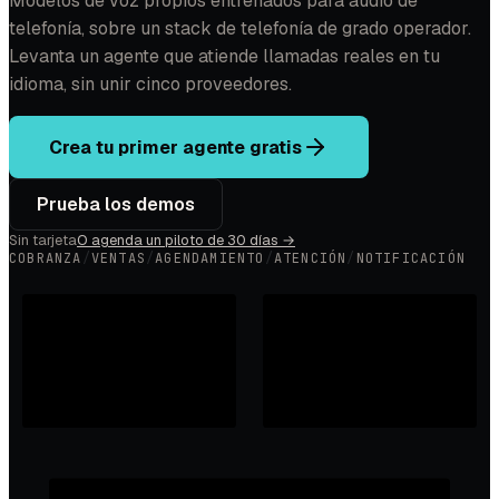
Modelos de voz propios entrenados para audio de
telefonía, sobre un stack de telefonía de grado operador.
Levanta un agente que atiende llamadas reales en tu
idioma, sin unir cinco proveedores.
Crea tu primer agente gratis
Prueba los demos
Sin tarjeta
O agenda un piloto de 30 días
→
COBRANZA
/
VENTAS
/
AGENDAMIENTO
/
ATENCIÓN
/
NOTIFICACIÓN
NIVA
SIPPULSE AI
EJECUCIÓN EN CLOUD
EJECUCIÓN EN EDGE
IA
IVR + IA
MODELOS DE VOZ